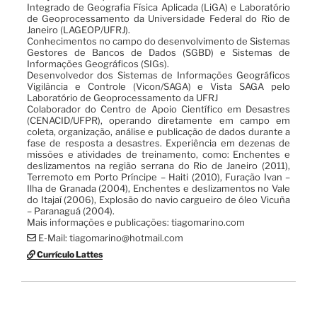
Integrado de Geografia Física Aplicada (LiGA) e Laboratório
de Geoprocessamento da Universidade Federal do Rio de
Janeiro (LAGEOP/UFRJ).
Conhecimentos no campo do desenvolvimento de Sistemas
Gestores de Bancos de Dados (SGBD) e Sistemas de
Informações Geográficos (SIGs).
Desenvolvedor dos Sistemas de Informações Geográficos
Vigilância e Controle (Vicon/SAGA) e Vista SAGA pelo
Laboratório de Geoprocessamento da UFRJ
Colaborador do Centro de Apoio Científico em Desastres
(CENACID/UFPR), operando diretamente em campo em
coleta, organização, análise e publicação de dados durante a
fase de resposta a desastres. Experiência em dezenas de
missões e atividades de treinamento, como: Enchentes e
deslizamentos na região serrana do Rio de Janeiro (2011),
Terremoto em Porto Príncipe – Haiti (2010), Furação Ivan –
Ilha de Granada (2004), Enchentes e deslizamentos no Vale
do Itajaí (2006), Explosão do navio cargueiro de óleo Vicuña
– Paranaguá (2004).
Mais informações e publicações: tiagomarino.com
E-Mail: tiagomarino@hotmail.com
Currículo Lattes