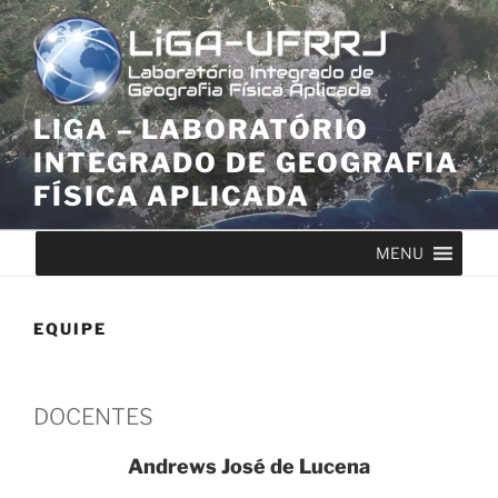
Pular
para
o
conteúdo
LIGA – LABORATÓRIO
INTEGRADO DE GEOGRAFIA
FÍSICA APLICADA
MENU
EQUIPE
DOCENTES
Andrews José de Lucena